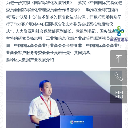
为进一步贯彻《国家标准化发展纲要》，落实《中国国际贸易促进
委员会国家标准化管理委员会合作备忘录》，助推在全球范围内
就“客户联络中心”技术领域的标准化达成共识，开幕式现场特别举
行了“ISO客户联络中心国际标准化技术委员会提案推动启动仪
式”，人力资源和社会保障部原副部长、党组副书记，国务院参事
室特约研究员杨志明；工业和信息化部产业政策司原巡视员辛仁
周；中国国际商会商业行业商会会长曾亚非；中国国际商会商业行
业商会客户服务专委会会长吴岩松先生共同揭幕。
ꁸ
雁峰区大数据产业发展介绍
ꂅ
回到顶部
ꀥ
0571-8878-8870
关注我们