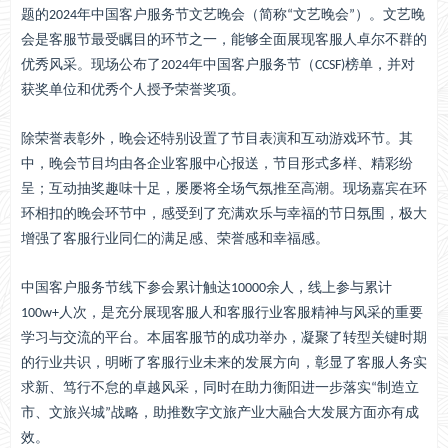
题的2024年中国客户服务节文艺晚会（简称“文艺晚会”）。文艺晚
会是客服节最受瞩目的环节之一，能够全面展现客服人卓尔不群的
优秀风采。现场公布了2024年中国客户服务节（CCSF)榜单，并对
获奖单位和优秀个人授予荣誉奖项。
除荣誉表彰外，晚会还特别设置了节目表演和互动游戏环节。其
中，晚会节目均由各企业客服中心报送，节目形式多样、精彩纷
呈；互动抽奖趣味十足，屡屡将全场气氛推至高潮。现场嘉宾在环
环相扣的晚会环节中，感受到了充满欢乐与幸福的节日氛围，极大
增强了客服行业同仁的满足感、荣誉感和幸福感。
中国客户服务节线下参会累计触达10000余人，线上参与累计
100w+人次，是充分展现客服人和客服行业客服精神与风采的重要
学习与交流的平台。本届客服节的成功举办，凝聚了转型关键时期
的行业共识，明晰了客服行业未来的发展方向，彰显了客服人务实
求新、笃行不怠的卓越风采，同时在助力衡阳进一步落实“制造立
市、文旅兴城”战略，助推数字文旅产业大融合大发展方面亦有成
效。