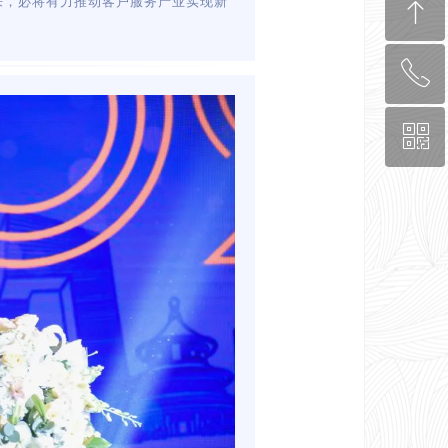
ꁸ
来，必将有力推动客户服务产业实现新
ꂅ
回到顶部
ꀥ
0571-8878-8870
关注我们