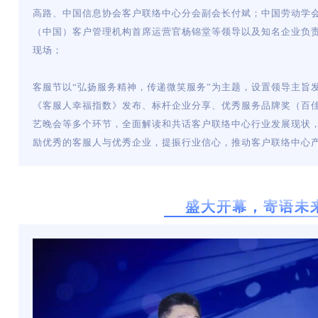
高路、中国信息协会客户联络中心分会副会长付斌；中国劳动学
（中国）客户管理机构首席运营官杨锦堂等领导以及知名企业负责
现场；
客服节以“弘扬服务精神，传递微笑服务”为主题，设置领导主旨发
《客服人幸福指数》发布、标杆企业分享、优秀服务品牌奖（百
艺晚会等多个环节，全面解读和共话客户联络中心行业发展现状
励优秀的客服人与优秀企业，提振行业信心，推动客户联络中心
盛大开幕，寄语未